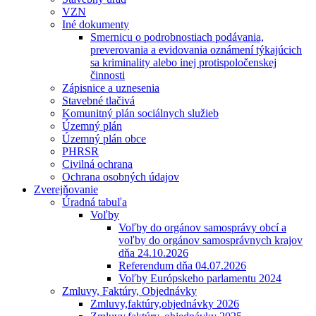
VZN
Iné dokumenty
Smernicu o podrobnostiach podávania,
preverovania a evidovania oznámení týkajúcich
sa kriminality alebo inej protispoločenskej
činnosti
Zápisnice a uznesenia
Stavebné tlačivá
Komunitný plán sociálnych služieb
Územný plán
Územný plán obce
PHRSR
Civilná ochrana
Ochrana osobných údajov
Zverejňovanie
Úradná tabuľa
Voľby
Voľby do orgánov samosprávy obcí a
voľby do orgánov samosprávnych krajov
dňa 24.10.2026
Referendum dňa 04.07.2026
Voľby Európskeho parlamentu 2024
Zmluvy, Faktúry, Objednávky
Zmluvy,faktúry,objednávky 2026