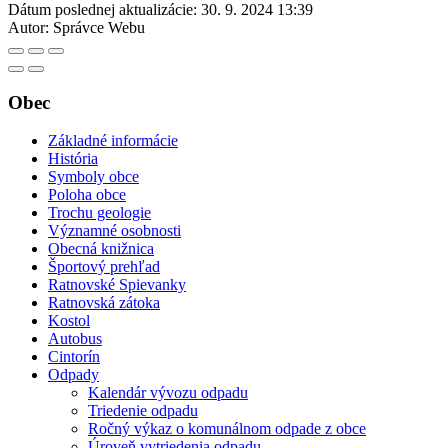
Dátum poslednej aktualizácie:
30. 9. 2024 13:39
Autor:
Správce Webu
Obec
Základné informácie
História
Symboly obce
Poloha obce
Trochu geologie
Významné osobnosti
Obecná knižnica
Športový prehľad
Ratnovské Spievanky
Ratnovská zátoka
Kostol
Autobus
Cintorín
Odpady
Kalendár vývozu odpadu
Triedenie odpadu
Ročný výkaz o komunálnom odpade z obce
Úroveň vytriedenia odpadu