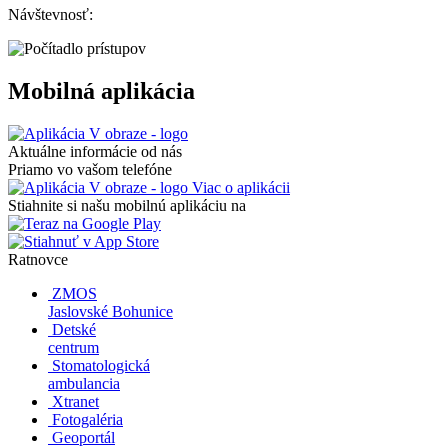
Návštevnosť:
Mobilná aplikácia
Aktuálne informácie od nás
Priamo vo vašom telefóne
Viac o aplikácii
Stiahnite si našu mobilnú aplikáciu na
Ratnovce
ZMOS
Jaslovské Bohunice
Detské
centrum
Stomatologická
ambulancia
Xtranet
Fotogaléria
Geoportál