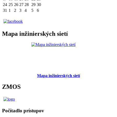
24
25
26
27
28
29
30
31
1
2
3
4
5
6
Mapa inžinierských sietí
Mapa inžinierských sietí
ZMOS
Počítadlo prístupov