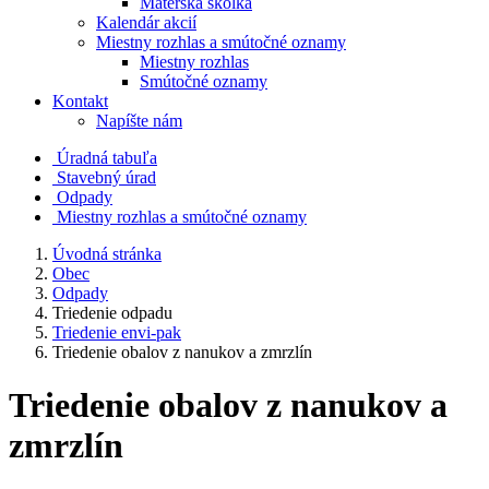
Materská škôlka
Kalendár akcií
Miestny rozhlas a smútočné oznamy
Miestny rozhlas
Smútočné oznamy
Kontakt
Napíšte nám
Úradná tabuľa
Stavebný úrad
Odpady
Miestny rozhlas a smútočné oznamy
Úvodná stránka
Obec
Odpady
Triedenie odpadu
Triedenie envi-pak
Triedenie obalov z nanukov a zmrzlín
Triedenie obalov z nanukov a
zmrzlín