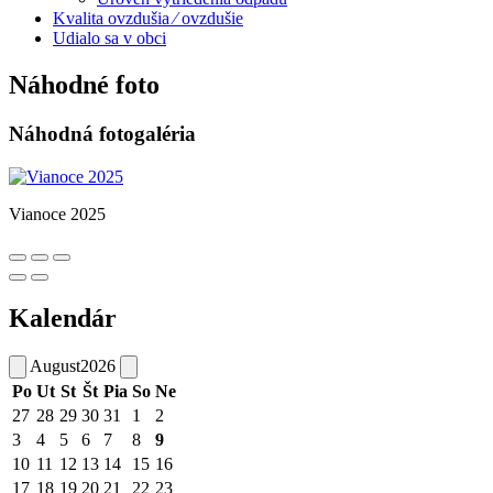
Kvalita ovzdušia ⁄ ovzdušie
Udialo sa v obci
Náhodné foto
Náhodná fotogaléria
Vianoce 2025
Kalendár
August
2026
Po
Ut
St
Št
Pia
So
Ne
27
28
29
30
31
1
2
3
4
5
6
7
8
9
10
11
12
13
14
15
16
17
18
19
20
21
22
23