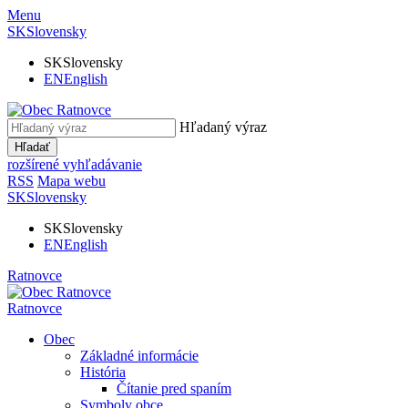
Menu
SK
Slovensky
SK
Slovensky
EN
English
Hľadaný výraz
Hľadať
rozšírené vyhľadávanie
RSS
Mapa webu
SK
Slovensky
SK
Slovensky
EN
English
Ratnovce
Ratnovce
Obec
Základné informácie
História
Čítanie pred spaním
Symboly obce