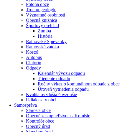
Poloha obce
Trochu geologie
Významné osobnosti
Obecná knižnica
Športový prehľad
Zumba
História
Ratnovské Spievanky
Ratnovská zátoka
Kostol
Autobus
Cintorín
Odpady
Kalendár vývozu odpadu
Triedenie odpadu
Ročný výkaz o komunálnom odpade z obce
Úroveň vytriedenia odpadu
Kvalita ovzdušia ⁄ ovzdušie
Udialo sa v obci
Samospráva
Starosta obce
Obecné zastupiteľstvo a - Komisie
Kontrolór obce
Obecný úrad
Stavebný úrad