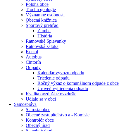
Poloha obce
Trochu geologie
Významné osobnosti
Obecná knižnica
Športový prehľad
Zumba
História
Ratnovské Spievanky
Ratnovská zátoka
Kostol
Autobus
Cintorín
Odpady
Kalendár vývozu odpadu
Triedenie odpadu
Ročný výkaz o komunálnom odpade z obce
Úroveň vytriedenia odpadu
Kvalita ovzdušia ⁄ ovzdušie
Udialo sa v obci
Samospráva
Starosta obce
Obecné zastupiteľstvo a - Komisie
Kontrolór obce
Obecný úrad
Stavebný úrad