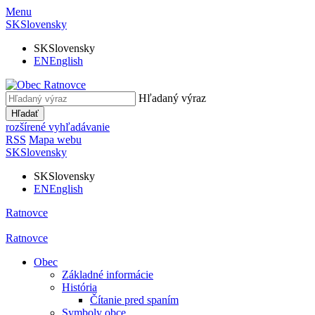
Menu
SK
Slovensky
SK
Slovensky
EN
English
Hľadaný výraz
Hľadať
rozšírené vyhľadávanie
RSS
Mapa webu
SK
Slovensky
SK
Slovensky
EN
English
Ratnovce
Ratnovce
Obec
Základné informácie
História
Čítanie pred spaním
Symboly obce