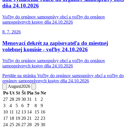
dňa 24.10.2026
Voľby do orgánov samosprávy obcí a voľby do orgánov
samosprávnych krajov dňa 24.10.2026
8. 7.
2026
Menovací dekrét za zapisovateľa do miestnej
volebnej komisie - voľby 24.10.2026
Voľby do orgánov samosprávy obcí a voľby do orgánov
samosprávnych krajov dňa 24.10.2026
Prejdite na stránku Voľby do orgánov samosprávy obcí a voľby do
orgánov samosprávnych krajov dňa 24.10.2026
August
2026
Po
Ut
St
Št
Pia
So
Ne
27
28
29
30
31
1
2
3
4
5
6
7
8
9
10
11
12
13
14
15
16
17
18
19
20
21
22
23
24
25
26
27
28
29
30