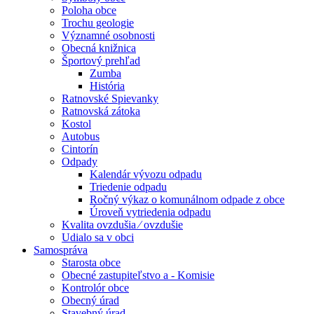
Poloha obce
Trochu geologie
Významné osobnosti
Obecná knižnica
Športový prehľad
Zumba
História
Ratnovské Spievanky
Ratnovská zátoka
Kostol
Autobus
Cintorín
Odpady
Kalendár vývozu odpadu
Triedenie odpadu
Ročný výkaz o komunálnom odpade z obce
Úroveň vytriedenia odpadu
Kvalita ovzdušia ⁄ ovzdušie
Udialo sa v obci
Samospráva
Starosta obce
Obecné zastupiteľstvo a - Komisie
Kontrolór obce
Obecný úrad
Stavebný úrad