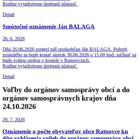
Rodine vyjadrujeme úprimnú sústrasť.
Detail
Smútočné oznámenie Ján BALAGA
26. 6.
2026
Dňa 26.06.2026 zomrel náš spoluobčan Ján BALAGA. Pohreb
zosnulého sa bude konať utorok 30.06.2026 o 15.00 hod. začínať sa
bude svätou omšou v kostole v Ratnovciach.
Rodine vyjadrujeme úprimnú sústrasť.
Detail
Voľby do orgánov samosprávy obcí a do
orgánov samosprávnych krajov dňa
24.10.2026
29. 7.
2026
Oznámenie o počte obyvateľov obce Ratnovce ku
dňu vyhlásenia volieb do orgánov samosprávy obcí