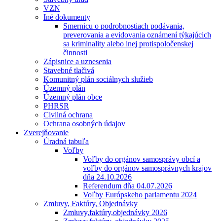
VZN
Iné dokumenty
Smernicu o podrobnostiach podávania,
preverovania a evidovania oznámení týkajúcich
sa kriminality alebo inej protispoločenskej
činnosti
Zápisnice a uznesenia
Stavebné tlačivá
Komunitný plán sociálnych služieb
Územný plán
Územný plán obce
PHRSR
Civilná ochrana
Ochrana osobných údajov
Zverejňovanie
Úradná tabuľa
Voľby
Voľby do orgánov samosprávy obcí a
voľby do orgánov samosprávnych krajov
dňa 24.10.2026
Referendum dňa 04.07.2026
Voľby Európskeho parlamentu 2024
Zmluvy, Faktúry, Objednávky
Zmluvy,faktúry,objednávky 2026