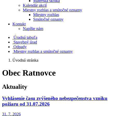
Materská škôlka
Kalendár akcií
Miestny rozhlas a smútočné oznamy
Miestny rozhlas
Smútočné oznamy
Kontakt
Napíšte nám
Úradná tabuľa
Stavebný úrad
Odpady
Miestny rozhlas a smútočné oznamy
Úvodná stránka
Obec Ratnovce
Aktuality
Vyhlásenie času zvýšeného nebezpečenstva vzniku
požiaru od 31.07.2026
31. 7.
2026