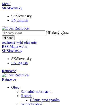
Menu
SK
Slovensky
SK
Slovensky
EN
English
Hľadaný výraz
Hľadať
rozšírené vyhľadávanie
RSS
Mapa webu
SK
Slovensky
SK
Slovensky
EN
English
Ratnovce
Ratnovce
Obec
Základné informácie
História
Čítanie pred spaním
Symboly obce