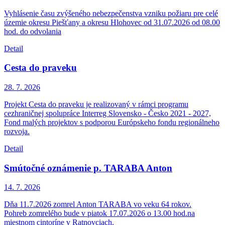
Vyhlásenie času zvýšeného nebezpečenstva vzniku požiaru pre celé
územie okresu Piešťany a okresu Hlohovec od 31.07.2026 od 08.00
hod. do odvolania
Detail
Cesta do praveku
28. 7.
2026
Projekt Cesta do praveku je realizovaný v rámci programu
cezhraničnej spolupráce Interreg Slovensko - Česko 2021 - 2027,
Fond malých projektov s podporou Európskeho fondu regionálneho
rozvoja.
Detail
Smútočné oznámenie p. TARABA Anton
14. 7.
2026
Dňa 11.7.2026 zomrel Anton TARABA vo veku 64 rokov.
Pohreb zomrelého bude v piatok 17.07.2026 o 13.00 hod.na
miestnom cintoríne v Ratnovciach.