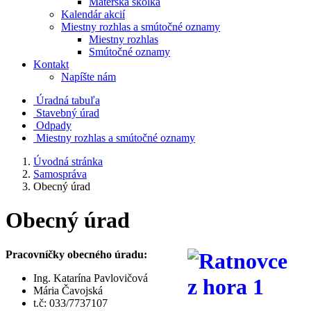
Materská škôlka
Kalendár akcií
Miestny rozhlas a smútočné oznamy
Miestny rozhlas
Smútočné oznamy
Kontakt
Napíšte nám
Úradná tabuľa
Stavebný úrad
Odpady
Miestny rozhlas a smútočné oznamy
Úvodná stránka
Samospráva
Obecný úrad
Obecný úrad
Pracovníčky obecného úradu:
Ing. Katarína Pavlovičová
Mária Čavojská
t.č: 033/7737107