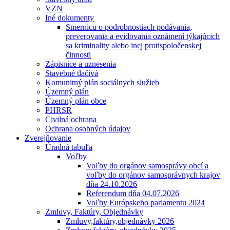
VZN
Iné dokumenty
Smernicu o podrobnostiach podávania,
preverovania a evidovania oznámení týkajúcich
sa kriminality alebo inej protispoločenskej
činnosti
Zápisnice a uznesenia
Stavebné tlačivá
Komunitný plán sociálnych služieb
Územný plán
Územný plán obce
PHRSR
Civilná ochrana
Ochrana osobných údajov
Zverejňovanie
Úradná tabuľa
Voľby
Voľby do orgánov samosprávy obcí a
voľby do orgánov samosprávnych krajov
dňa 24.10.2026
Referendum dňa 04.07.2026
Voľby Európskeho parlamentu 2024
Zmluvy, Faktúry, Objednávky
Zmluvy,faktúry,objednávky 2026