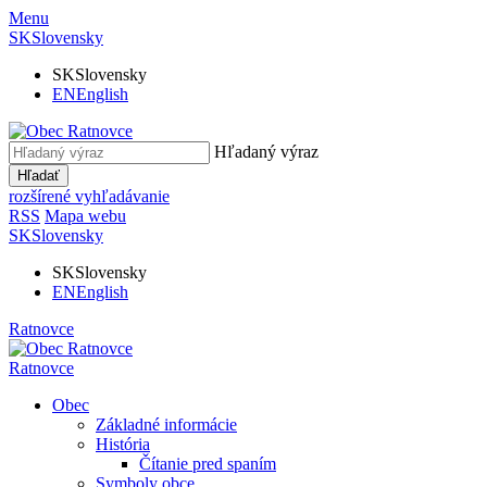
Menu
SK
Slovensky
SK
Slovensky
EN
English
Hľadaný výraz
Hľadať
rozšírené vyhľadávanie
RSS
Mapa webu
SK
Slovensky
SK
Slovensky
EN
English
Ratnovce
Ratnovce
Obec
Základné informácie
História
Čítanie pred spaním
Symboly obce