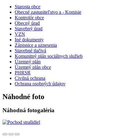
Starosta obce
Obecné zastupiteľstvo a - Komisie
Kontrolór obce
Obecný úrad
Stavebný úrad
VZN
Iné dokumenty
Zápisnice a uznesenia
Stavebné tlačivá
Komunitný plán sociálnych služieb
Územný plán
Územný plán obce
PHRSR
Civilná ochrana
Ochrana osobných údajov
Náhodné foto
Náhodná fotogaléria