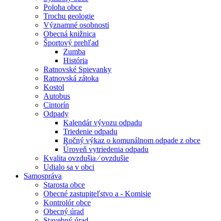
Poloha obce
Trochu geologie
Významné osobnosti
Obecná knižnica
Športový prehľad
Zumba
História
Ratnovské Spievanky
Ratnovská zátoka
Kostol
Autobus
Cintorín
Odpady
Kalendár vývozu odpadu
Triedenie odpadu
Ročný výkaz o komunálnom odpade z obce
Úroveň vytriedenia odpadu
Kvalita ovzdušia ⁄ ovzdušie
Udialo sa v obci
Samospráva
Starosta obce
Obecné zastupiteľstvo a - Komisie
Kontrolór obce
Obecný úrad
Stavebný úrad