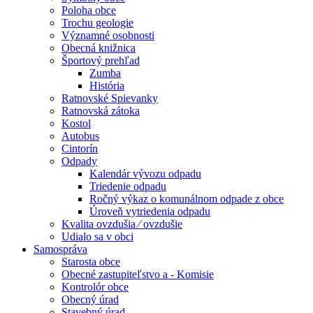
Poloha obce
Trochu geologie
Významné osobnosti
Obecná knižnica
Športový prehľad
Zumba
História
Ratnovské Spievanky
Ratnovská zátoka
Kostol
Autobus
Cintorín
Odpady
Kalendár vývozu odpadu
Triedenie odpadu
Ročný výkaz o komunálnom odpade z obce
Úroveň vytriedenia odpadu
Kvalita ovzdušia ⁄ ovzdušie
Udialo sa v obci
Samospráva
Starosta obce
Obecné zastupiteľstvo a - Komisie
Kontrolór obce
Obecný úrad
Stavebný úrad