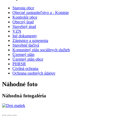
Starosta obce
Obecné zastupiteľstvo a - Komisie
Kontrolór obce
Obecný úrad
Stavebný úrad
VZN
Iné dokumenty
Zápisnice a uznesenia
Stavebné tlačivá
Komunitný plán sociálnych služieb
Územný plán
Územný plán obce
PHRSR
Civilná ochrana
Ochrana osobných údajov
Náhodné foto
Náhodná fotogaléria