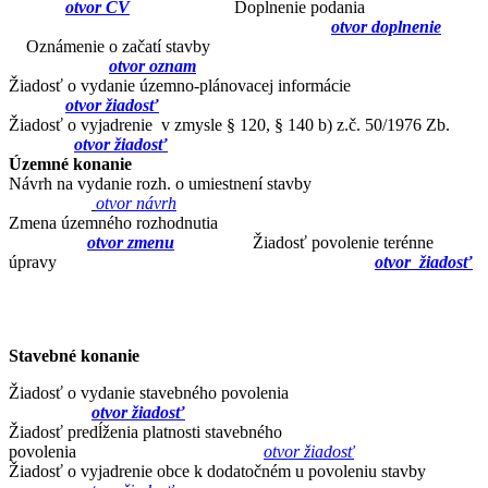
otvor ČV
Doplnenie podania
otvor doplnenie
Oznámenie o začatí stavby
otvor oznam
Žiadosť o vydanie územno-plánovacej informácie
otvor žiadosť
Žiadosť o vyjadrenie v zmysle § 120, § 140 b) z.č. 50/1976 Zb.
otvor žiadosť
Územné konanie
Návrh na vydanie rozh. o umiestnení stavby
otvor návrh
Zmena územného rozhodnutia
otvor zmenu
Žiadosť povolenie terénne
úpravy
otvor žiadosť
Stavebné konanie
Žiadosť o vydanie stavebného povolenia
otvor žiadosť
Žiadosť predĺženia platnosti stavebného
povolenia
otvor žiadosť
Žiadosť o vyjadrenie obce k dodatočném u povoleniu stavby