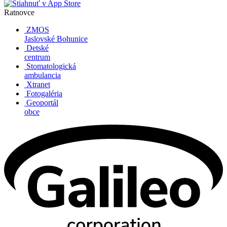
Ratnovce
ZMOS
Jaslovské Bohunice
Detské
centrum
Stomatologická
ambulancia
Xtranet
Fotogaléria
Geoportál
obce