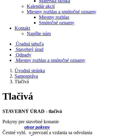
Materská škôlka
Kalendár akcií
Miestny rozhlas a smútočné oznamy
Miestny rozhlas
Smútočné oznamy
Kontakt
Napíšte nám
Úradná tabuľa
Stavebný úrad
Odpady
Miestny rozhlas a smútočné oznamy
Úvodná stránka
Samospráva
Tlačivá
Tlačivá
STAVEBNÝ ÚRAD - tlačivá
Pokyny pre stavebné konanie
otvor pokyny
Čestné vyhl. o prevzatí a vzdania sa odvolania