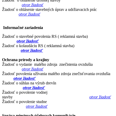
Žiadosť o ohlásenie drobnej stavby
otvor žiadosť
Žiadosť o ohlásenie stavebných úprav a udržiavacich prác
otvor žiadosť
Informačné zariadenia
Žiadosť o stavebné povolenia RS ( reklamná stavba)
otvor žiadosť
Žiadosť o kolaudáciu RS ( reklamná stavba)
otvor žiadosť
Ochrana prírody a krajiny
Žiadosť o vydanie malého zdroja znečistenia ovzdušia
otvor žiadosť
Žiadosť povolenia užívania malého zdroja znečisťovania ovzdušia
otvor žiadosť
Žiadosť o súhlas na výrub drevín
otvor žiadosť
Žiadosť o povolenie vodnej
stavby
otvor žiadosť
Žiadosť o povolenie studne
otvor žiadosť
Správa miestnych účelovych komunikácie