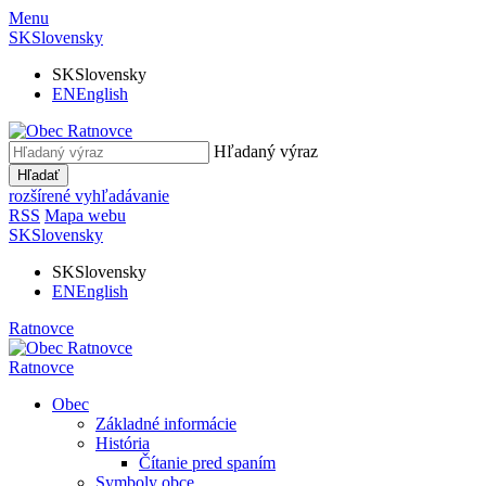
Menu
SK
Slovensky
SK
Slovensky
EN
English
Hľadaný výraz
Hľadať
rozšírené vyhľadávanie
RSS
Mapa webu
SK
Slovensky
SK
Slovensky
EN
English
Ratnovce
Ratnovce
Obec
Základné informácie
História
Čítanie pred spaním
Symboly obce