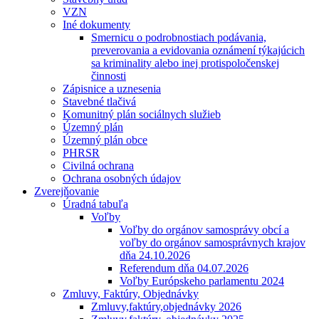
VZN
Iné dokumenty
Smernicu o podrobnostiach podávania,
preverovania a evidovania oznámení týkajúcich
sa kriminality alebo inej protispoločenskej
činnosti
Zápisnice a uznesenia
Stavebné tlačivá
Komunitný plán sociálnych služieb
Územný plán
Územný plán obce
PHRSR
Civilná ochrana
Ochrana osobných údajov
Zverejňovanie
Úradná tabuľa
Voľby
Voľby do orgánov samosprávy obcí a
voľby do orgánov samosprávnych krajov
dňa 24.10.2026
Referendum dňa 04.07.2026
Voľby Európskeho parlamentu 2024
Zmluvy, Faktúry, Objednávky
Zmluvy,faktúry,objednávky 2026