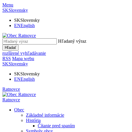
Menu
SK
Slovensky
SK
Slovensky
EN
English
Hľadaný výraz
Hľadať
rozšírené vyhľadávanie
RSS
Mapa webu
SK
Slovensky
SK
Slovensky
EN
English
Ratnovce
Ratnovce
Obec
Základné informácie
História
Čítanie pred spaním
Symboly obce