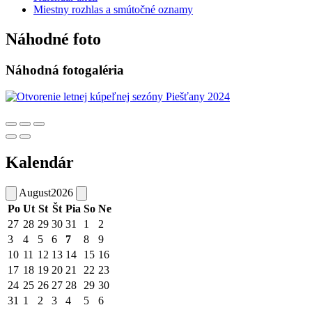
Miestny rozhlas a smútočné oznamy
Náhodné foto
Náhodná fotogaléria
Kalendár
August
2026
Po
Ut
St
Št
Pia
So
Ne
27
28
29
30
31
1
2
3
4
5
6
7
8
9
10
11
12
13
14
15
16
17
18
19
20
21
22
23
24
25
26
27
28
29
30
31
1
2
3
4
5
6