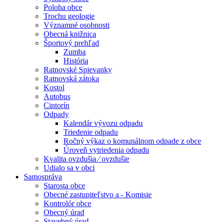
Poloha obce
Trochu geologie
Významné osobnosti
Obecná knižnica
Športový prehľad
Zumba
História
Ratnovské Spievanky
Ratnovská zátoka
Kostol
Autobus
Cintorín
Odpady
Kalendár vývozu odpadu
Triedenie odpadu
Ročný výkaz o komunálnom odpade z obce
Úroveň vytriedenia odpadu
Kvalita ovzdušia ⁄ ovzdušie
Udialo sa v obci
Samospráva
Starosta obce
Obecné zastupiteľstvo a - Komisie
Kontrolór obce
Obecný úrad
Stavebný úrad