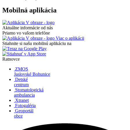
Mobilná aplikácia
Aktuálne informácie od nás
Priamo vo vašom telefóne
Viac o aplikácii
Stiahnite si našu mobilnú aplikáciu na
Ratnovce
ZMOS
Jaslovské Bohunice
Detské
centrum
Stomatologická
ambulancia
Xtranet
Fotogaléria
Geoportál
obce