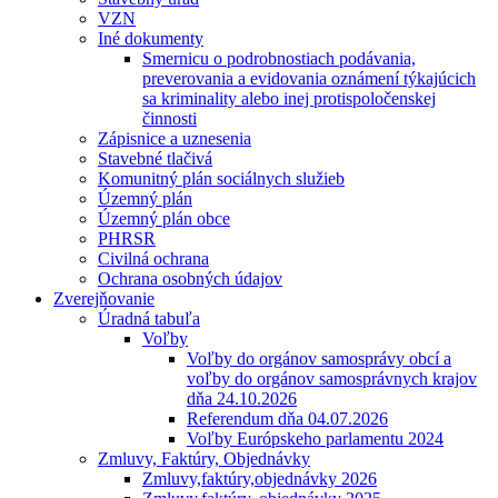
VZN
Iné dokumenty
Smernicu o podrobnostiach podávania,
preverovania a evidovania oznámení týkajúcich
sa kriminality alebo inej protispoločenskej
činnosti
Zápisnice a uznesenia
Stavebné tlačivá
Komunitný plán sociálnych služieb
Územný plán
Územný plán obce
PHRSR
Civilná ochrana
Ochrana osobných údajov
Zverejňovanie
Úradná tabuľa
Voľby
Voľby do orgánov samosprávy obcí a
voľby do orgánov samosprávnych krajov
dňa 24.10.2026
Referendum dňa 04.07.2026
Voľby Európskeho parlamentu 2024
Zmluvy, Faktúry, Objednávky
Zmluvy,faktúry,objednávky 2026