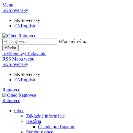
Menu
SK
Slovensky
SK
Slovensky
EN
English
Hľadaný výraz
Hľadať
rozšírené vyhľadávanie
RSS
Mapa webu
SK
Slovensky
SK
Slovensky
EN
English
Ratnovce
Ratnovce
Obec
Základné informácie
História
Čítanie pred spaním
Symboly obce