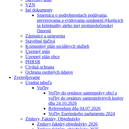
VZN
Iné dokumenty
Smernicu o podrobnostiach podávania,
preverovania a evidovania oznámení týkajúcich
sa kriminality alebo inej protispoločenskej
činnosti
Zápisnice a uznesenia
Stavebné tlačivá
Komunitný plán sociálnych služieb
Územný plán
Územný plán obce
PHRSR
Civilná ochrana
Ochrana osobných údajov
Zverejňovanie
Úradná tabuľa
Voľby
Voľby do orgánov samosprávy obcí a
voľby do orgánov samosprávnych krajov
dňa 24.10.2026
Referendum dňa 04.07.2026
Voľby Európskeho parlamentu 2024
Zmluvy, Faktúry, Objednávky
Zmluvy,faktúry,objednávky 2026