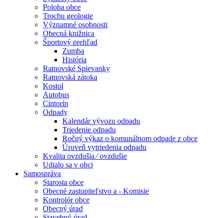
Poloha obce
Trochu geologie
Významné osobnosti
Obecná knižnica
Športový prehľad
Zumba
História
Ratnovské Spievanky
Ratnovská zátoka
Kostol
Autobus
Cintorín
Odpady
Kalendár vývozu odpadu
Triedenie odpadu
Ročný výkaz o komunálnom odpade z obce
Úroveň vytriedenia odpadu
Kvalita ovzdušia ⁄ ovzdušie
Udialo sa v obci
Samospráva
Starosta obce
Obecné zastupiteľstvo a - Komisie
Kontrolór obce
Obecný úrad
Stavebný úrad