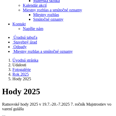
Materská škôlka
Kalendár akcií
Miestny rozhlas a smútočné oznamy
Miestny rozhlas
Smútočné oznamy
Kontakt
Napíšte nám
Úradná tabuľa
Stavebný úrad
Odpady
Miestny rozhlas a smútočné oznamy
Úvodná stránka
Udalosti
Fotogalérie
Rok 2025
Hody 2025
Hody 2025
Ratnovské hody 2025 v 19.7.-20.-7.2025 7. ročník Majstrostiev vo
varení gulášu