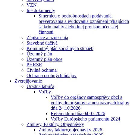
VZN
Iné dokumenty
Smernicu o podrobnostiach podávania,
preverovania a evidovania oznámení týkajúcich
sa kriminality alebo inej protispoločenskej
činnosti
Zápisnice a uznesenia
Stavebné tlačivá
Komunitný plán sociálnych služieb
Územný plán
Územný plán obce
PHRSR
Civilná ochrana
Ochrana osobných údajov
Zverejňovanie
Úradná tabuľa
Voľby
Voľby do orgánov samosprávy obcí a
voľby do orgánov samosprávnych krajov
dňa 24.10.2026
Referendum dňa 04.07.2026
Voľby Európskeho parlamentu 2024
Zmluvy, Faktúry, Objednávky
Zmluvy,faktúry,objednávky 2026