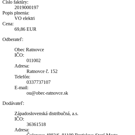
Číslo faktúry:
2019000197
Popis plnenia:
VO elektri
Cena:
69,86 EUR
Odberateľ:
Obec Ratnovce
IČO:
011002
Adresa:
Ratnovce č. 152
Telefón:
0337737107
E-mail:
ou@obec-ratnovce.sk
Dodávateľ:
Západoslovenská distribučná, a.s.
IČO:
36361518
Adresa: