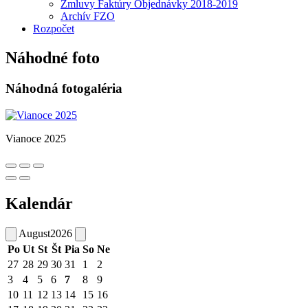
Zmluvy Faktúry Objednávky 2018-2019
Archív FZO
Rozpočet
Náhodné foto
Náhodná fotogaléria
Vianoce 2025
Kalendár
August
2026
Po
Ut
St
Št
Pia
So
Ne
27
28
29
30
31
1
2
3
4
5
6
7
8
9
10
11
12
13
14
15
16