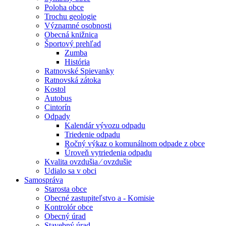
Poloha obce
Trochu geologie
Významné osobnosti
Obecná knižnica
Športový prehľad
Zumba
História
Ratnovské Spievanky
Ratnovská zátoka
Kostol
Autobus
Cintorín
Odpady
Kalendár vývozu odpadu
Triedenie odpadu
Ročný výkaz o komunálnom odpade z obce
Úroveň vytriedenia odpadu
Kvalita ovzdušia ⁄ ovzdušie
Udialo sa v obci
Samospráva
Starosta obce
Obecné zastupiteľstvo a - Komisie
Kontrolór obce
Obecný úrad
Stavebný úrad