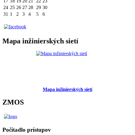
17
18
19
20
21
22
23
24
25
26
27
28
29
30
31
1
2
3
4
5
6
Mapa inžinierských sietí
Mapa inžinierských sietí
ZMOS
Počítadlo prístupov