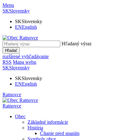
Menu
SK
Slovensky
SK
Slovensky
EN
English
Hľadaný výraz
Hľadať
rozšírené vyhľadávanie
RSS
Mapa webu
SK
Slovensky
SK
Slovensky
EN
English
Ratnovce
Ratnovce
Obec
Základné informácie
História
Čítanie pred spaním
Symboly obce