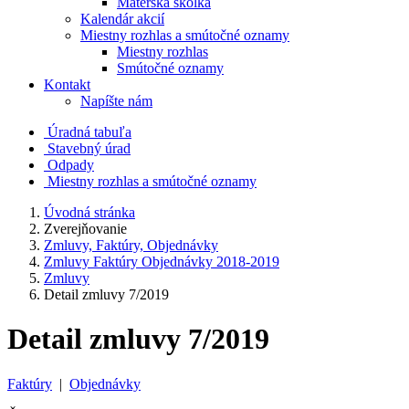
Materská škôlka
Kalendár akcií
Miestny rozhlas a smútočné oznamy
Miestny rozhlas
Smútočné oznamy
Kontakt
Napíšte nám
Úradná tabuľa
Stavebný úrad
Odpady
Miestny rozhlas a smútočné oznamy
Úvodná stránka
Zverejňovanie
Zmluvy, Faktúry, Objednávky
Zmluvy Faktúry Objednávky 2018-2019
Zmluvy
Detail zmluvy 7/2019
Detail zmluvy 7/2019
Faktúry
|
Objednávky