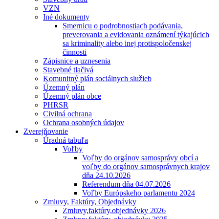
VZN
Iné dokumenty
Smernicu o podrobnostiach podávania,
preverovania a evidovania oznámení týkajúcich
sa kriminality alebo inej protispoločenskej
činnosti
Zápisnice a uznesenia
Stavebné tlačivá
Komunitný plán sociálnych služieb
Územný plán
Územný plán obce
PHRSR
Civilná ochrana
Ochrana osobných údajov
Zverejňovanie
Úradná tabuľa
Voľby
Voľby do orgánov samosprávy obcí a
voľby do orgánov samosprávnych krajov
dňa 24.10.2026
Referendum dňa 04.07.2026
Voľby Európskeho parlamentu 2024
Zmluvy, Faktúry, Objednávky
Zmluvy,faktúry,objednávky 2026