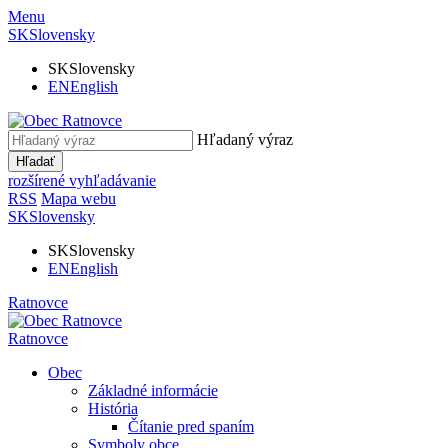
Menu
SK
Slovensky
SK
Slovensky
EN
English
Hľadaný výraz
Hľadať
rozšírené vyhľadávanie
RSS
Mapa webu
SK
Slovensky
SK
Slovensky
EN
English
Ratnovce
Ratnovce
Obec
Základné informácie
História
Čítanie pred spaním
Symboly obce