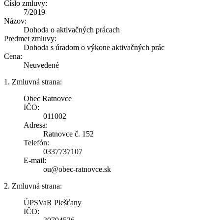
Číslo zmluvy:
7/2019
Názov:
Dohoda o aktivačných prácach
Predmet zmluvy:
Dohoda s úradom o výkone aktivačných prác
Cena:
Neuvedené
1. Zmluvná strana:
Obec Ratnovce
IČO:
011002
Adresa:
Ratnovce č. 152
Telefón:
0337737107
E-mail:
ou@obec-ratnovce.sk
2. Zmluvná strana:
ÚPSVaR Piešťany
IČO: