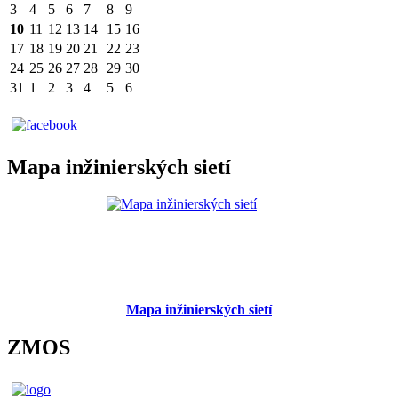
3
4
5
6
7
8
9
10
11
12
13
14
15
16
17
18
19
20
21
22
23
24
25
26
27
28
29
30
31
1
2
3
4
5
6
Mapa inžinierských sietí
Mapa inžinierských sietí
ZMOS