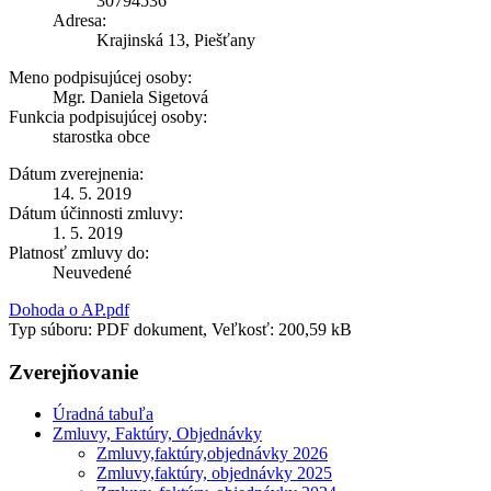
30794536
Adresa:
Krajinská 13, Piešťany
Meno podpisujúcej osoby:
Mgr. Daniela Sigetová
Funkcia podpisujúcej osoby:
starostka obce
Dátum zverejnenia:
14. 5. 2019
Dátum účinnosti zmluvy:
1. 5. 2019
Platnosť zmluvy do:
Neuvedené
Dohoda o AP.pdf
Typ súboru: PDF dokument, Veľkosť: 200,59 kB
Zverejňovanie
Úradná tabuľa
Zmluvy, Faktúry, Objednávky
Zmluvy,faktúry,objednávky 2026
Zmluvy,faktúry, objednávky 2025