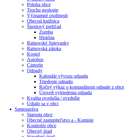
Poloha obce
Trochu geologie
Významné osobnosti
Obecná knižnica
Športový prehľad
Zumba
História
Ratnovské Spievanky
Ratnovská zátoka
Kostol
Autobus
Cintorín
Odpady
Kalendár vývozu odpadu
Triedenie odpadu
Ročný výkaz o komunálnom odpade z obce
Úroveň vytriedenia odpadu
Kvalita ovzdušia ⁄ ovzdušie
Udialo sa v obci
Samospráva
Starosta obce
Obecné zastupiteľstvo a - Komisie
Kontrolór obce
Obecný úrad
Stavebný úrad