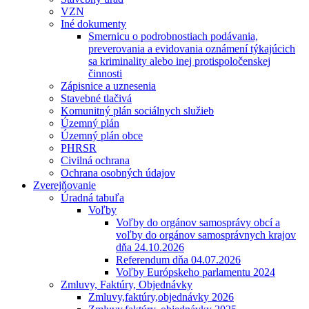
VZN
Iné dokumenty
Smernicu o podrobnostiach podávania,
preverovania a evidovania oznámení týkajúcich
sa kriminality alebo inej protispoločenskej
činnosti
Zápisnice a uznesenia
Stavebné tlačivá
Komunitný plán sociálnych služieb
Územný plán
Územný plán obce
PHRSR
Civilná ochrana
Ochrana osobných údajov
Zverejňovanie
Úradná tabuľa
Voľby
Voľby do orgánov samosprávy obcí a
voľby do orgánov samosprávnych krajov
dňa 24.10.2026
Referendum dňa 04.07.2026
Voľby Európskeho parlamentu 2024
Zmluvy, Faktúry, Objednávky
Zmluvy,faktúry,objednávky 2026