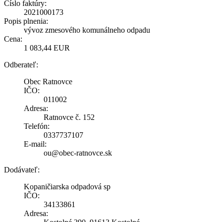
Číslo faktúry:
2021000173
Popis plnenia:
vývoz zmesového komunálneho odpadu
Cena:
1 083,44 EUR
Odberateľ:
Obec Ratnovce
IČO:
011002
Adresa:
Ratnovce č. 152
Telefón:
0337737107
E-mail:
ou@obec-ratnovce.sk
Dodávateľ:
Kopaničiarska odpadová sp
IČO:
34133861
Adresa: