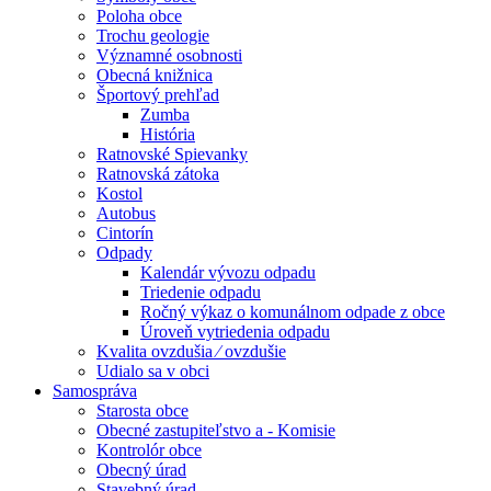
Poloha obce
Trochu geologie
Významné osobnosti
Obecná knižnica
Športový prehľad
Zumba
História
Ratnovské Spievanky
Ratnovská zátoka
Kostol
Autobus
Cintorín
Odpady
Kalendár vývozu odpadu
Triedenie odpadu
Ročný výkaz o komunálnom odpade z obce
Úroveň vytriedenia odpadu
Kvalita ovzdušia ⁄ ovzdušie
Udialo sa v obci
Samospráva
Starosta obce
Obecné zastupiteľstvo a - Komisie
Kontrolór obce
Obecný úrad
Stavebný úrad