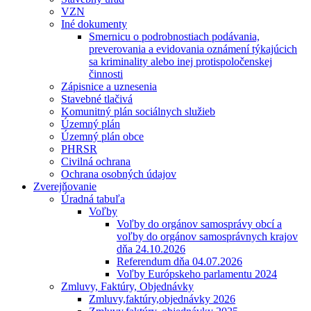
VZN
Iné dokumenty
Smernicu o podrobnostiach podávania,
preverovania a evidovania oznámení týkajúcich
sa kriminality alebo inej protispoločenskej
činnosti
Zápisnice a uznesenia
Stavebné tlačivá
Komunitný plán sociálnych služieb
Územný plán
Územný plán obce
PHRSR
Civilná ochrana
Ochrana osobných údajov
Zverejňovanie
Úradná tabuľa
Voľby
Voľby do orgánov samosprávy obcí a
voľby do orgánov samosprávnych krajov
dňa 24.10.2026
Referendum dňa 04.07.2026
Voľby Európskeho parlamentu 2024
Zmluvy, Faktúry, Objednávky
Zmluvy,faktúry,objednávky 2026