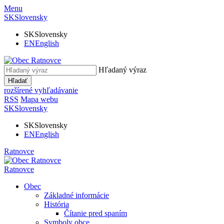
Menu
SK
Slovensky
SK
Slovensky
EN
English
Hľadaný výraz
Hľadať
rozšírené vyhľadávanie
RSS
Mapa webu
SK
Slovensky
SK
Slovensky
EN
English
Ratnovce
Ratnovce
Obec
Základné informácie
História
Čítanie pred spaním
Symboly obce