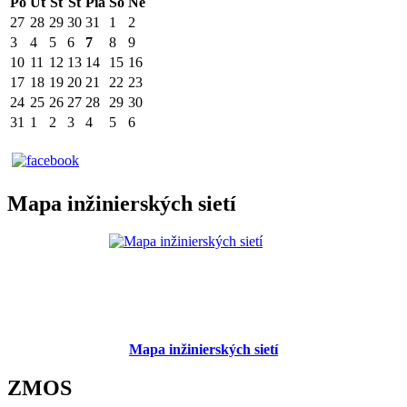
Po
Ut
St
Št
Pia
So
Ne
27
28
29
30
31
1
2
3
4
5
6
7
8
9
10
11
12
13
14
15
16
17
18
19
20
21
22
23
24
25
26
27
28
29
30
31
1
2
3
4
5
6
Mapa inžinierských sietí
Mapa inžinierských sietí
ZMOS