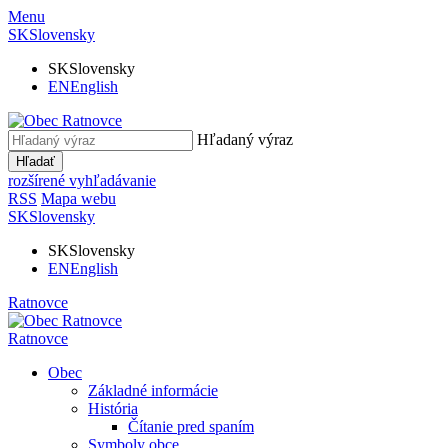
Menu
SK
Slovensky
SK
Slovensky
EN
English
Hľadaný výraz
Hľadať
rozšírené vyhľadávanie
RSS
Mapa webu
SK
Slovensky
SK
Slovensky
EN
English
Ratnovce
Ratnovce
Obec
Základné informácie
História
Čítanie pred spaním
Symboly obce