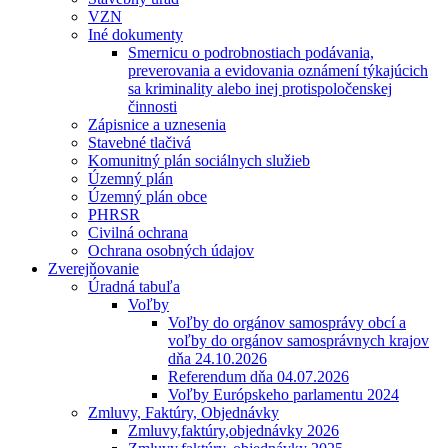
VZN
Iné dokumenty
Smernicu o podrobnostiach podávania,
preverovania a evidovania oznámení týkajúcich
sa kriminality alebo inej protispoločenskej
činnosti
Zápisnice a uznesenia
Stavebné tlačivá
Komunitný plán sociálnych služieb
Územný plán
Územný plán obce
PHRSR
Civilná ochrana
Ochrana osobných údajov
Zverejňovanie
Úradná tabuľa
Voľby
Voľby do orgánov samosprávy obcí a
voľby do orgánov samosprávnych krajov
dňa 24.10.2026
Referendum dňa 04.07.2026
Voľby Európskeho parlamentu 2024
Zmluvy, Faktúry, Objednávky
Zmluvy,faktúry,objednávky 2026