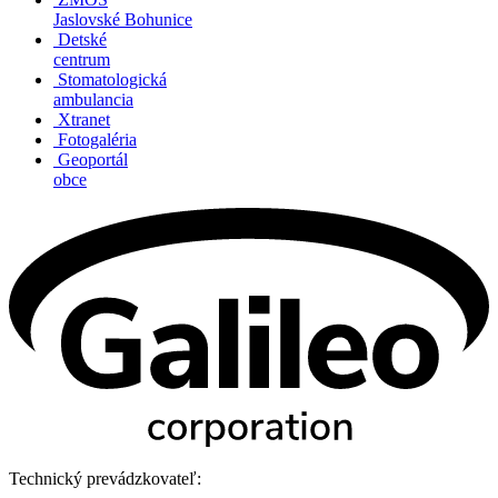
Jaslovské Bohunice
Detské
centrum
Stomatologická
ambulancia
Xtranet
Fotogaléria
Geoportál
obce
Technický prevádzkovateľ: