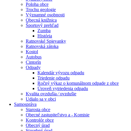
Poloha obce
Trochu geologie
Významné osobnosti
Obecná knižnica
Športový prehľad
Zumba
História
Ratnovské Spievanky
Ratnovská zátoka
Kostol
Autobus
Cintorín
Odpady
Kalendár vývozu odpadu
Triedenie odpadu
Ročný výkaz o komunálnom odpade z obce
Úroveň vytriedenia odpadu
Kvalita ovzdušia ⁄ ovzdušie
Udialo sa v obci
Samospráva
Starosta obce
Obecné zastupiteľstvo a - Komisie
Kontrolór obce
Obecný úrad
Stavebný úrad