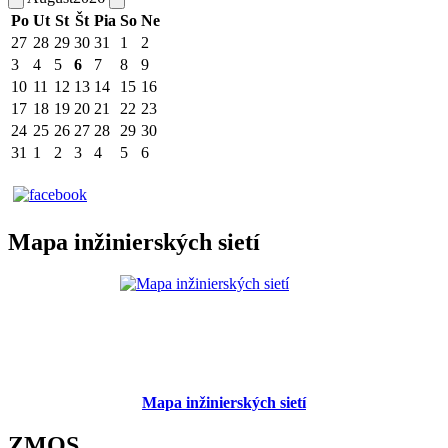
Po
Ut
St
Št
Pia
So
Ne
27
28
29
30
31
1
2
3
4
5
6
7
8
9
10
11
12
13
14
15
16
17
18
19
20
21
22
23
24
25
26
27
28
29
30
31
1
2
3
4
5
6
Mapa inžinierských sietí
Mapa inžinierských sietí
ZMOS